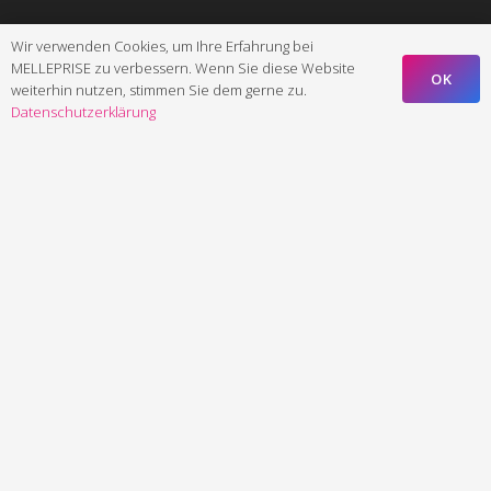
Wir verwenden Cookies, um Ihre Erfahrung bei
MELLEPRISE zu verbessern. Wenn Sie diese Website
OK
weiterhin nutzen, stimmen Sie dem gerne zu.
Datenschutzerklärung
Einführung
in die
Macht
der
Landingpages:
Digitaler
Markterfolg
auf
einen
Klick