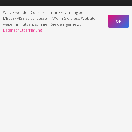
Wir verwenden Cookies, um Ihre Erfahrung bei
MELLEPRISE zu verbessern. Wenn Sie diese Website
OK
weiterhin nutzen, stimmen Sie dem gerne zu.
Datenschutzerklärung
Einführung
in die
Macht
der
Landingpages:
Digitaler
Markterfolg
auf
einen
Klick