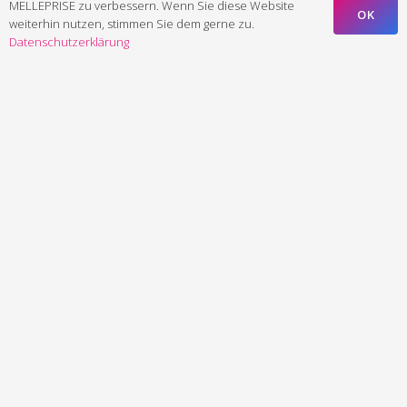
MELLEPRISE zu verbessern. Wenn Sie diese Website
OK
weiterhin nutzen, stimmen Sie dem gerne zu.
Datenschutzerklärung
Die
besten
WordPress-
Plugins:
Ein
Leitfaden
für
Einsteiger
Blog
1
Websites & Shops
1