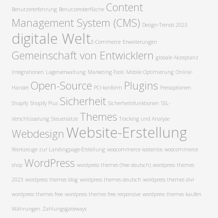
Content
Benutzererfahrung
Benutzeroberfläche
Management System (CMS)
Design-Trends 2023
digitale Welt​
E-Commerce
Erweiterungen
Gemeinschaft von Entwicklern
globale Akzeptanz
Integrationen
Lagerverwaltung
Marketing-Tools
Mobile Optimierung
Online-
Open-Source
Plugins
Handel
PCI-konform
Preisoptionen
Sicherheit
Shopify
Shopify Plus
Sicherheitsfunktionen
SSL-
Themes
Verschlüsselung
Steuersätze
Tracking und Analyse
Website-Erstellung
Webdesign
Werkzeuge zur Landingpage-Erstellung
woocommerce kostenlos
woocommerce
WordPress
shop
wordpress themes (free deutsch)
wordpress themes
2023
wordpress themes blog
wordpress themes deutsch
wordpress themes divi
wordpress themes free
wordpress themes free responsive
wordpress themes kaufen
Währungen
Zahlungsgateways